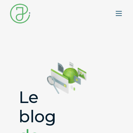
Le
blog