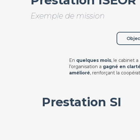
Prestation ISEOR
Exemple de mission
Objec
En
quelques mois
, le cabinet a
l’organisation a
gagné en clart
amélioré
, renforçant la coopérat
Prestation SI