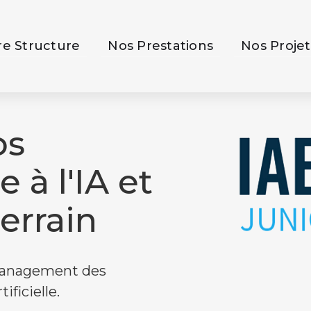
re Structure
Nos Prestations
Nos Projet
os
 à l'IA et
errain
 management des
ificielle.